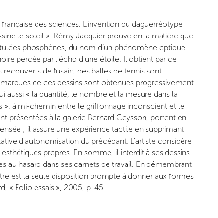
française des sciences. L’invention du daguerréotype
ine le soleil ». Rémy Jacquier prouve en la matière que
s intitulées phosphènes, du nom d’un phénomène optique
noire percée par l’écho d’une étoile. Il obtient par ce
recouverts de fusain, des balles de tennis sont
s marques de ces dessins sont obtenues progressivement
i aussi « la quantité, le nombre et la mesure dans la
s », à mi-chemin entre le griffonnage inconscient et le
nt présentées à la galerie Bernard Ceysson, portent en
ensée ; il assure une expérience tactile en supprimant
ntative d’autonomisation du précédant. L’artiste considère
thétiques propres. En somme, il interdit à ses dessins
lues au hasard dans ses carnets de travail. En démembrant
itre est la seule disposition prompte à donner aux formes
 « Folio essais », 2005, p. 45.