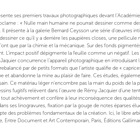
ésente ses premiers travaux photographiques devant l’Académie 
roclame : « Nulle main humaine ne pourrait dessiner comme dess
art. Il présente à la galerie Bernard Ceysson une série d’œuvre
 dessiner ce qu’il y a derrière les paupières closes, une pellicule 
nt que par la chimie et la mécanique. Sur des fonds pigmentés 
. L’impact positif dépigmente la feuille comme un négatif. Le
aquier concurrence l’appareil photographique en introduisant lu
alancé par de petits formats que l’artiste qualifie de « caprice
e et abandonne la mine au plaisir de faire. Ces études, égaleme
usain. Ce matériau léger n’encombre pas la main du poids de la p
 dessins fugitifs relèvent dans l’œuvre de Rémy Jacquier d’une te
out achèvement et confère à leur inconséquence des qualités es
dans ses linogravures, fixation par la gouge de notes éparses é
te des problèmes fondamentaux de la création. Ici, le libre arb
, Entre Document et Art Contemporain, Paris, Éditions Gallimard,