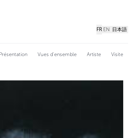
FR
EN
日本語
Présentation
Vues d'ensemble
Artiste
Visite