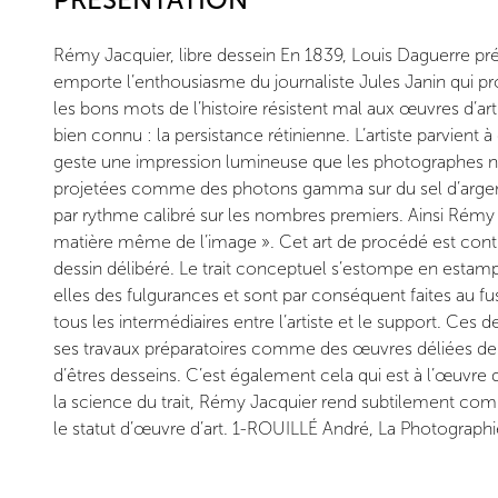
Rémy Jacquier, libre dessein En 1839, Louis Daguerre pr
emporte l’enthousiasme du journaliste Jules Janin qui p
les bons mots de l’histoire résistent mal aux œuvres d’
bien connu : la persistance rétinienne. L’artiste parvient à
geste une impression lumineuse que les photographes n’o
projetées comme des photons gamma sur du sel d’argent
par rythme calibré sur les nombres premiers. Ainsi Rémy J
matière même de l’image ». Cet art de procédé est contreb
dessin délibéré. Le trait conceptuel s’estompe en estamp
elles des fulgurances et sont par conséquent faites au f
tous les intermédiaires entre l’artiste et le support. Ces
ses travaux préparatoires comme des œuvres déliées de t
d’êtres desseins. C’est également cela qui est à l’œuvre 
la science du trait, Rémy Jacquier rend subtilement comp
le statut d’œuvre d’art. 1-ROUILLÉ André, La Photographie