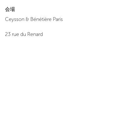
会場
Ceysson & Bénétière
Paris
23 rue du Renard
75004
Paris
+ 33 1 42 77 08 22
地図を見る
営業時間
月曜日
:
14:00 - 18:00
火曜日
:
11:00 - 19:00
水曜日
:
11:00 - 19:00
木曜日
:
11:00 - 19:00
金曜日
:
11:00 - 19:00
土曜日
:
11:00 - 19:00
日曜日
:
休み