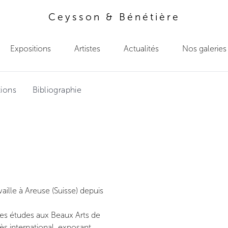
Ceysson & Bénétière
Expositions
Artistes
Actualités
Nos galeries
tions
Bibliographie
aille à Areuse (Suisse) depuis
ses études aux Beaux Arts de
ès international, exposant