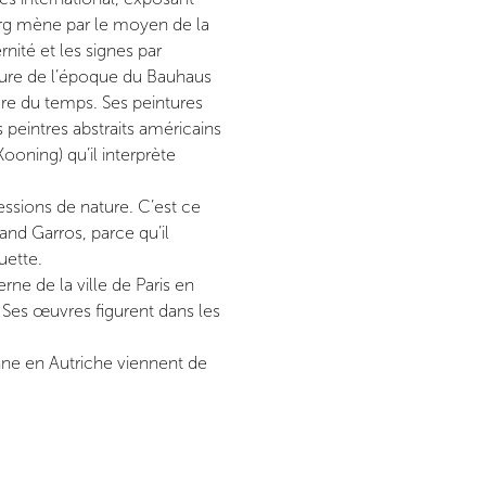
örg mène par le moyen de la
nité et les signes par
cture de l’époque du Bauhaus
re du temps. Ses peintures
peintres abstraits américains
ooning) qu’il interprète
essions de nature. C’est ce
land Garros, parce qu’il
uette.
e de la ville de Paris en
 Ses œuvres figurent dans les
nne en Autriche viennent de