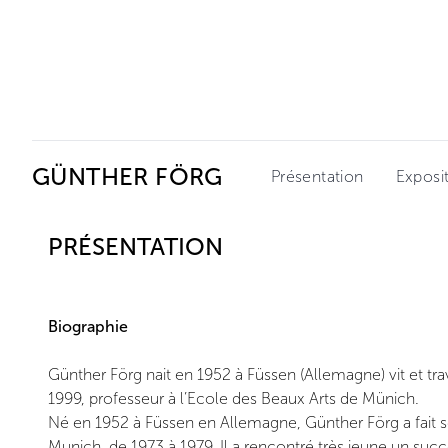
Ceysson & Bénétière
GÜNTHER FÖRG
Présentation
Exposi
PRÉSENTATION
Biographie
Günther Förg nait en 1952 à Füssen (Allemagne) vit et trav
1999, professeur à l’Ecole des Beaux Arts de Münich.
Né en 1952 à Füssen en Allemagne, Günther Förg a fait 
Munich, de 1973 à 1979. Il a rencontré très jeune un succ