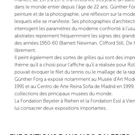
dans le monde entier depuis l’âge de 22 ans. Günther F
peinture et de la photographie, une réflexion sur la moder
lesquels elle se manifeste. Ses photographies d’archite
interrogent les paramètres du moderne confronté à l’usu
abstraites reprennent fréquemment les signes des grands 
des années 1950-60 (Barnett Newman, Clifford Still, De K
librement.
Il peint également des sortes de grilles qui sont des impr
thème qu’il a choisi pour l’affiche qu’il a réalisée pour Ro
pouvait évoquer le filet du tennis ou le maillage de la raq
Günther Förg a exposé notamment au Musée d’Art Modern
1991 et au Centro de Arte Reina Sofia de Madrid en 1999.
collections des principaux musées du monde.
La Fondation Beyeler à Riehen et la Fondation Essl à Vie
lui consacrer deux expositions importantes.