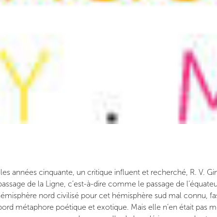
 les années cinquante, un critique influent et recherché, R. V. Gind
sage de la Ligne, c’est-à-dire comme le passage de l’équateur qu
 l’hémisphère nord civilisé pour cet hémisphère sud mal connu, fas
abord métaphore poétique et exotique. Mais elle n’en était pas moi