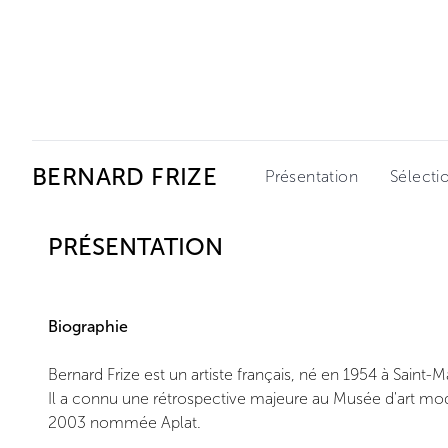
Ceysson & Bénétière
BERNARD FRIZE
Présentation
Sélecti
PRÉSENTATION
Biographie
Bernard Frize est un artiste français, né en 1954 à Saint-Ma
Il a connu une rétrospective majeure au Musée d'art mode
2003 nommée Aplat.