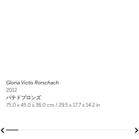
Gloria Victis Rorschach
2012
パテドブロンズ
75.0
x
45.0
x 36.0
cm /
29.5
x
17.7
x 14.2
in