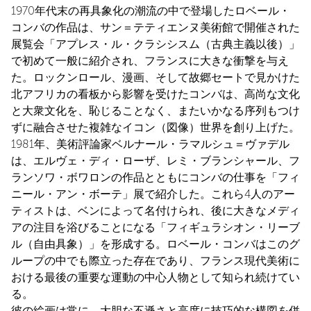
1970年代末の再具象化の潮流の中で登場したロベール・
コンバの作品は、サン＝テティエンヌ美術館で開催された
展覧会「アプレス・ル・クラシシスム（古典主義以後）」
で初めて一般に紹介され、フランスに大きな衝撃を与え
た。ロックンロール、漫画、そして故郷セートで見かけた
北アフリカの看板から影響を受けたコンバは、高尚な文化
と大衆文化を、恥じることなく、またいかなる序列もつけ
ずに融合させた複雑なイコン（図像）世界を創り上げた。
1981年、美術評論家ベルナール・ラマルシュ＝ヴァデル
は、エルヴェ・ディ・ローザ、レミ・ブランシャール、フ
ランソワ・ボワロンの作品とともにコンバの仕事を「フィ
ニール・アン・ボーテ」展で紹介した。これら4人のアー
ティストは、ベンによって名付けられ、後に大きなメディ
アの注目を浴びることになる「フィギュラシオン・リーブ
ル（自由具象）」を形成する。ロベール・コンバはこのグ
ループの中でも際立った存在であり、フランス現代美術に
おける最後の重要な運動の中心人物として知られ続けてい
る。
彼の絵画は常に、大胆な不遜さと高度に技巧的な構図を併