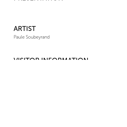
ARTIST
Paule Soubeyrand
VISITOR INFORMATION
Location
Ceysson & Bénétière
Geneva Vieux-Billard
7 rue du Vieux Billard
1205
Genève