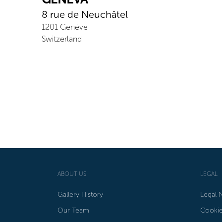
8 rue de Neuchâtel
1201
Genève
Switzerland
ABOUT US
LEGAL
Gallery History
Legal 
Our Team
Cookie