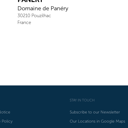
Domaine de Panéry
30210
Pouzilhac
France
STAY IN TOUCH
Notice
Subscribe to our Newsletter
 Policy
Our Locations in Google Maps