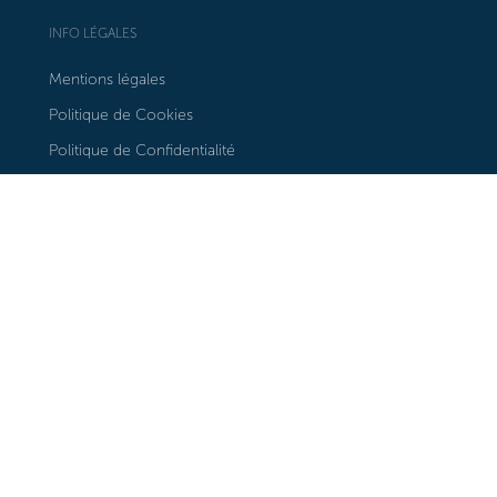
INFO LÉGALES
Mentions légales
Politique de Cookies
Politique de Confidentialité
RESTEZ INFORMÉ
S'inscrire à notre bulletin d'information
Nos galeries dans Google Maps
NOUS SUIVRE
Instagram
Facebook