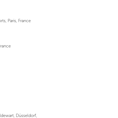
rts, Paris, France
France
ldewart, Düsseldorf,