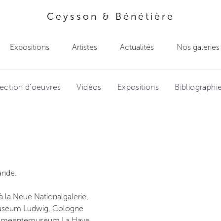
Ceysson & Bénétière
Expositions
Artistes
Actualités
Nos galeries
ection d'oeuvres
Vidéos
Expositions
Bibliographi
ande.
à la Neue Nationalgalerie,
Museum Ludwig, Cologne
 Gemeentemuseum La Haye,