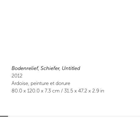
Bodenrelief, Schiefer, Untitled
2012
Ardoise, peinture et dorure
80.0
x
120.0
x 7.3
cm /
31.5
x
47.2
x 2.9
in