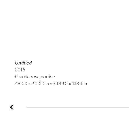
Untitled
2016
Granite rosa porrino
480.0
x
300.0
cm /
189.0
x
118.1
in