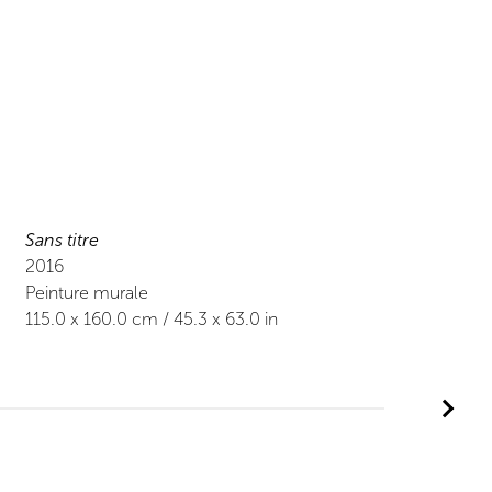
Sans titre
2016
Peinture murale
115.0
x
160.0
cm /
45.3
x
63.0
in