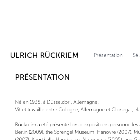
Ceysson & Bénétière
ULRICH RÜCKRIEM
Présentation
Sél
PRÉSENTATION
Né en 1938, à Düsseldorf, Allemagne.
Vit et travaille entre Cologne, Allemagne et Clonegal, Irl
Rückreim a été présenté lors d'expositions personnelles 
Berlin (2009), the Sprengel Museum, Hanovre (2007), 
(2007), Kunsthalle Hambourg, Allemagne (2005), and