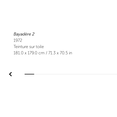
Bayadère 2
1972
Teinture sur toile
181.0
x
179.0
cm /
71.3
x
70.5
in