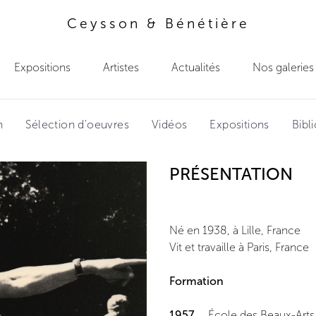
Ceysson & Bénétière
Expositions
Artistes
Actualités
Nos galeries
n
Sélection d'oeuvres
Vidéos
Expositions
Bibl
PRÉSENTATION
Né en 1938, à Lille, France
Vit et travaille à Paris, France
Formation
1957
École des Beaux-Arts d