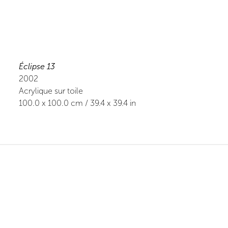
Éclipse 13
2002
Acrylique sur toile
100.0
x
100.0
cm /
39.4
x
39.4
in