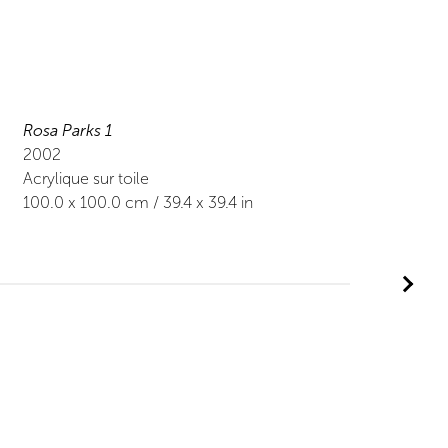
Rosa Parks 1
2002
Acrylique sur toile
100.0
x
100.0
cm /
39.4
x
39.4
in