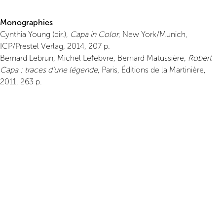
Monographies
Cynthia Young (dir.),
Capa in Color
, New York/Munich,
ICP/Prestel Verlag, 2014, 207 p.
Bernard Lebrun, Michel Lefebvre, Bernard Matussière,
Robert
Capa : traces d'une légende
, Paris, Éditions de la Martinière,
2011, 263 p.
Richard Whelan,
This Is War! Robert Capa at Work
, New
York/Göttingen, ICP/Steidl Verlag, 2007, 288 p.
Laure Beaumont-Maillet (dir.),
Capa connu et inconnu
, Paris,
Bibliothèque nationale de France, 2004, 232 p.
Philippe Seclier,
Robert Capa
, Arles, Actes Sud, 2004, 144 p.
Alex Kershaw,
Robert Capa, L'homme qui jouait avec la vie
,
Paris, Jean-Claude Lattès, 2004, 371 p.
Benoît Eliot et Stéphane Rioland,
Robert Capa, D-Day
, Paris,
Point de vues, 2004, 72 p.
Richard Whelan,
Robert Capa : la Collection
, Paris, Phaidon,
2004, 571 p.