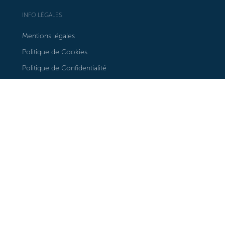
INFO LÉGALES
Mentions légales
Politique de Cookies
Politique de Confidentialité
RESTEZ INFORMÉ
S'inscrire à notre bulletin d'information
Nos galeries dans Google Maps
NOUS SUIVRE
Instagram
Facebook