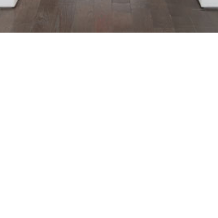
To Lean Into
Commissaire d'exposition :
Jesse Willenbring
New York
5 mars 2022
-
16 avril 2022