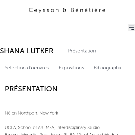
Ceysson & Bénétière
Ceysson & Bénétière
SHANA LUTKER
Présentation
Sélection d'oeuvres
Expositions
Bibliographie
PRÉSENTATION
Né en Northport, New York
UCLA, School of Art, MFA, Interdisciplinary Studio
Brown University, Providence, RI. BA, Visual Art and Modern