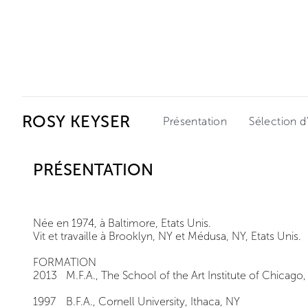
Ceysson & Bénétière
ROSY KEYSER
Présentation
Sélection d
PRÉSENTATION
Née en 1974, à Baltimore, Etats Unis.
Vit et travaille à Brooklyn, NY et Médusa, NY, Etats Unis.
FORMATION
2013
M.F.A., The School of the Art Institute of Chicago,
1997
B.F.A., Cornell University, Ithaca, NY