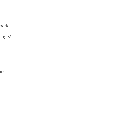
mark
ls, MI
dom