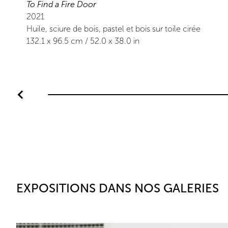
To Find a Fire Door
2021
Huile, sciure de bois, pastel et bois sur toile cirée
132.1
x
96.5
cm /
52.0
x
38.0
in
EXPOSITIONS DANS NOS GALERIES