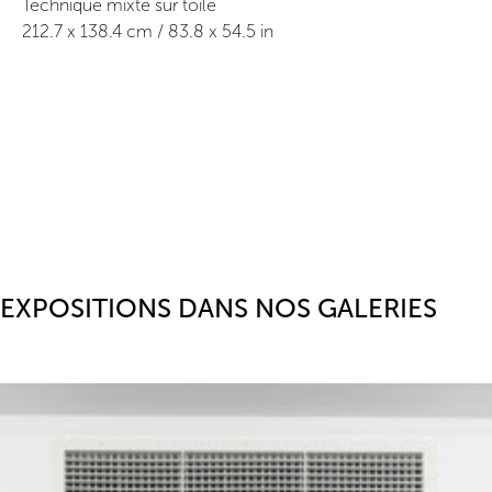
Technique mixte sur toile
212.7
x
138.4
cm /
83.8
x
54.5
in
EXPOSITIONS DANS NOS GALERIES