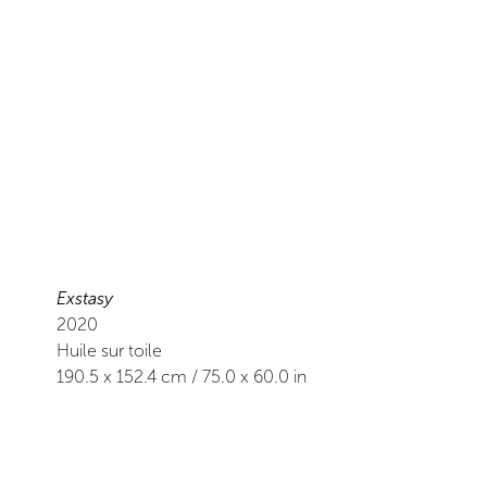
Exstasy
2020
Huile sur toile
190.5
x
152.4
cm /
75.0
x
60.0
in