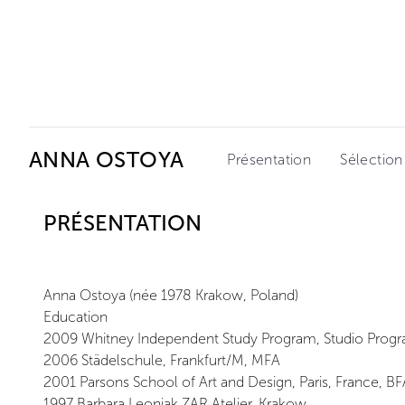
Ceysson & Bénétière
ANNA OSTOYA
Présentation
Sélection
PRÉSENTATION
Anna Ostoya (née 1978 Krakow, Poland)
Education
2009 Whitney Independent Study Program, Studio Prog
2006 Städelschule, Frankfurt/M, MFA
2001 Parsons School of Art and Design, Paris, France, BF
1997 Barbara Leoniak ZAR Atelier, Krakow