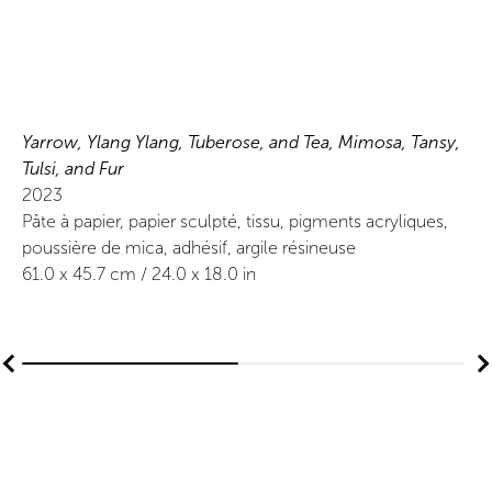
Yarrow, Ylang Ylang, Tuberose, and Tea, Mimosa, Tansy,
Tulsi, and Fur
2023
Pâte à papier, papier sculpté, tissu, pigments acryliques,
poussière de mica, adhésif, argile résineuse
61.0
x
45.7
cm /
24.0
x
18.0
in