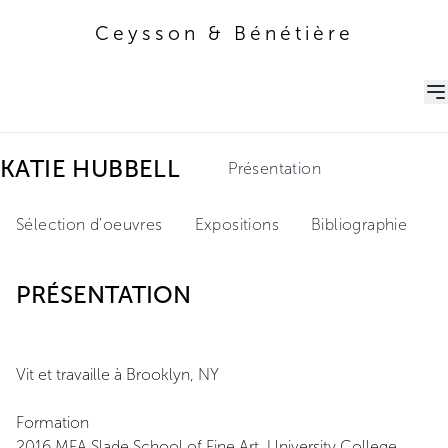
Ceysson & Bénétière
Ceysson & Bénétière
KATIE HUBBELL
Présentation
Sélection d'oeuvres
Expositions
Bibliographie
PRÉSENTATION
Vit et travaille à Brooklyn, NY
Formation
2016 MFA Slade School of Fine Art, University College