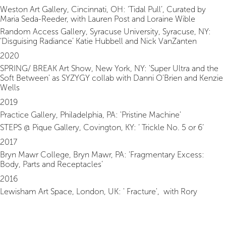
Weston Art Gallery, Cincinnati, OH: ‘Tidal Pull’, Curated by
Maria Seda-Reeder, with Lauren Post and Loraine Wible
Random Access Gallery, Syracuse University, Syracuse, NY:
‘Disguising Radiance’ Katie Hubbell and Nick VanZanten
2020
SPRING/ BREAK Art Show, New York, NY: 'Super Ultra and the
Soft Between' as SYZYGY collab with Danni O'Brien and Kenzie
Wells
2019
Practice Gallery, Philadelphia, PA: 'Pristine Machine'
STEPS @ Pique Gallery, Covington, KY: ‘ Trickle No. 5 or 6’
2017
Bryn Mawr College, Bryn Mawr, PA: ‘Fragmentary Excess:
Body, Parts and Receptacles’
2016
Lewisham Art Space, London, UK: ' Fracture', with Rory
Biddulph