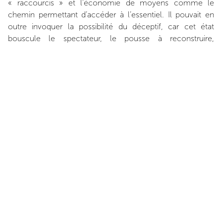
« raccourcis » et l’économie de moyens comme le
chemin permettant d’accéder à l’essentiel. Il pouvait en
outre invoquer la possibilité du déceptif, car cet état
bouscule le spectateur, le pousse à reconstruire,
consolider ou ajouter ce qui manque. Chez tous ces
artistes, le temps passé à l’atelier et à l’écoute du matériau,
brut, même s’il est au cœur d’une toile, s’accompagne
d’un travail qui semble s’abstraire volontairement
d’héritages trop lourds, dans une sorte de libération. Cette
concentration au support offre justement la perméabilité à
la naissance d’une autre forme de poésie. Le groupe
Supports/Surfaces est un mouvement artistique né à la fin
des années 1960. L’un des points de départ est une
exposition datant de 1969 et intitulée
La peinture en
question
, dans laquelle des artistes parmi lesquels Claude
Viallat, Louis Cane, Daniel Dezeuze, Noël Dolla, Marc
Devade ou Patrick Saytour, presque tous originaires du Sud
de la France, déclarent : « L’objet de la peinture, c’est la
peinture elle-même et les tableaux exposés ne se