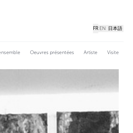
FR
EN
日本語
'ensemble
Oeuvres présentées
Artiste
Visite