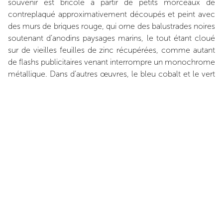
souvenir est bricolé à partir de petits morceaux de
contreplaqué approximativement découpés et peint avec
des murs de briques rouge, qui orne des balustrades noires
soutenant d’anodins paysages marins, le tout étant cloué
sur de vieilles feuilles de zinc récupérées, comme autant
de flashs publicitaires venant interrompre un monochrome
métallique. Dans d’autres œuvres, le bleu cobalt et le vert
émeraude des « Fenêtres » apparaissent à nouveau, cette
fois comme des aplats de peintures soulignant la ligne
d’horizon, le ciel et les champs d’herbe. Si les « Fenêtres »
sont une plaisanterie présentant l’artiste en architecte
d’ouvertures vers l’âme, la chute en est soigneusement
peinte à la main et étonnement sérieuse. Rusé, Buraglio
met au défi le visiteur d’abandonner ses prétentions à un
style cohérent au profit de la mémoire, utilisée comme
principe organisateur : une mémoire qui, dans son cas, se
rapporte à des genres artistiques. Il s’agit d’une mémoire
contenue dans la matière même : l’aperçu donné par la
balustrade ; la barque venue d’un passé préindustriel