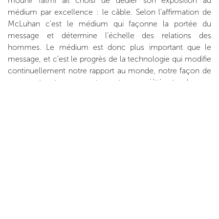
mounir fatmi ait choisi de dédier son exposition au
médium par excellence : le câble. Selon l’affirmation de
McLuhan c’est le médium qui façonne la portée du
message et détermine l’échelle des relations des
hommes. Le médium est donc plus important que le
message, et c’est le progrès de la technologie qui modifie
continuellement notre rapport au monde, notre façon de
penser et notre comportement en société, et cela sans
rencontrer la moindre résistance. Les câbles blancs,
disséminés dans l’espace d’exposition, déstabilisent le
regard du spectateur. L’œil se perd dans le labyrinthe et
cherche désespérément un début, un milieu ou une fin. Le
relief mural, blanc sur blanc, suggère un effacement, une
«toile blanche» ou un écran sur lequel le spectateur peut
projeter ses propres désirs, ses peurs ou ses espoirs.
Paola Soave, mars 2019
INSTALLATION VIEWS