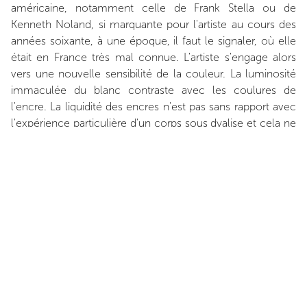
américaine, notamment celle de Frank Stella ou de
Kenneth Noland, si marquante pour l'artiste au cours des
années soixante, à une époque, il faut le signaler, où elle
était en France très mal connue. L'artiste s'engage alors
vers une nouvelle sensibilité de la couleur. La luminosité
immaculée du blanc contraste avec les coulures de
l'encre. La liquidité des encres n'est pas sans rapport avec
l'expérience particulière d'un corps sous dyalise et cela ne
fait que souligner la dimension charnelle du rapport à la
couleur que convoque le peintre. Le dépouillement des
tableaux de Devade tend ainsi à s'affranchir aujourd'hui des
discours qui ont pourtant accompagné leur naissance.
L'immédiateté de la perception physique des verts ou des
bleus s'associe au trouble que fait naitre la profondeur
insaisissable de cette superposition de voiles. C'est cette
ambiguïté des surfaces colorées de Devade qui nous
interpelle aujourd'hui avec une force renouvelée.
Romain Mathieu, janvier 2020.