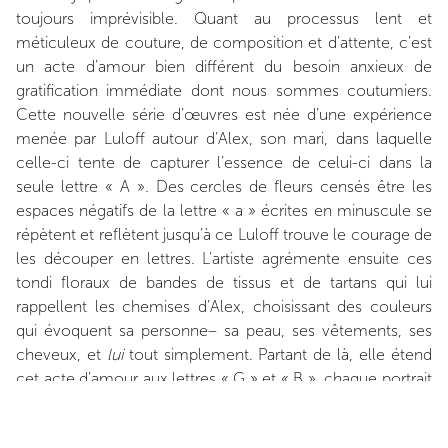
toujours imprévisible. Quant au processus lent et
méticuleux de couture, de composition et d’attente, c’est
un acte d’amour bien différent du besoin anxieux de
gratification immédiate dont nous sommes coutumiers.
Cette nouvelle série d’œuvres est née d’une expérience
menée par Luloff autour d’Alex, son mari, dans laquelle
celle-ci tente de capturer l’essence de celui-ci dans la
seule lettre « A ». Des cercles de fleurs censés être les
espaces négatifs de la lettre « a » écrites en minuscule se
répètent et reflètent jusqu’à ce Luloff trouve le courage de
les découper en lettres. L’artiste agrémente ensuite ces
tondi floraux de bandes de tissus et de tartans qui lui
rappellent les chemises d’Alex, choisissant des couleurs
qui évoquent sa personne– sa peau, ses vêtements, ses
cheveux, et
lui
tout simplement. Partant de là, elle étend
cet acte d’amour aux lettres « G » et « B », chaque portrait
respirant le même air printanier dont son atelier est
emprunt. Lauren Luloﬀ (née en 1980) vit et travaille