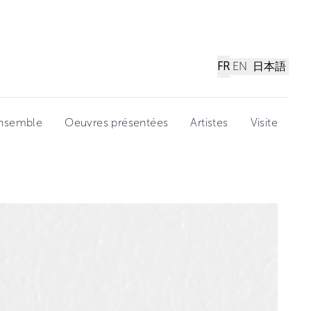
FR
EN
日本語
ensemble
Oeuvres présentées
Artistes
Visite