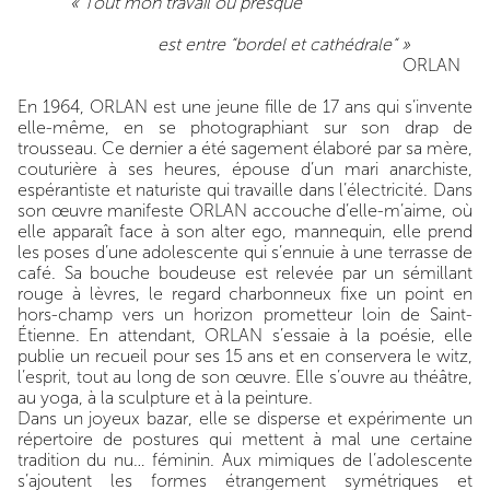
« Tout mon travail ou presque
est entre “bordel et cathédrale“ »
ORLAN
En 1964, ORLAN est une jeune fille de 17 ans qui s’invente
elle-même, en se photographiant sur son drap de
trousseau. Ce dernier a été sagement élaboré par sa mère,
couturière à ses heures, épouse d’un mari anarchiste,
espérantiste et naturiste qui travaille dans l’électricité. Dans
son œuvre manifeste ORLAN accouche d’elle-m’aime, où
elle apparaît face à son alter ego, mannequin, elle prend
les poses d’une adolescente qui s’ennuie à une terrasse de
café. Sa bouche boudeuse est relevée par un sémillant
rouge à lèvres, le regard charbonneux fixe un point en
hors-champ vers un horizon prometteur loin de Saint-
Étienne. En attendant, ORLAN s’essaie à la poésie, elle
publie un recueil pour ses 15 ans et en conservera le witz,
l’esprit, tout au long de son œuvre. Elle s’ouvre au théâtre,
au yoga, à la sculpture et à la peinture.
Dans un joyeux bazar, elle se disperse et expérimente un
répertoire de postures qui mettent à mal une certaine
tradition du nu… féminin. Aux mimiques de l’adolescente
s’ajoutent les formes étrangement symétriques et