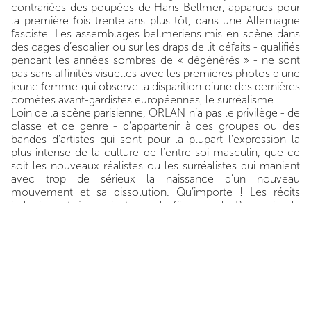
contrariées des poupées de Hans Bellmer, apparues pour
la première fois trente ans plus tôt, dans une Allemagne
fasciste. Les assemblages bellmeriens mis en scène dans
des cages d’escalier ou sur les draps de lit défaits - qualifiés
pendant les années sombres de « dégénérés » - ne sont
pas sans affinités visuelles avec les premières photos d’une
jeune femme qui observe la disparition d’une des dernières
comètes avant-gardistes européennes, le surréalisme.
Loin de la scène parisienne, ORLAN n’a pas le privilège - de
classe et de genre - d’appartenir à des groupes ou des
bandes d’artistes qui sont pour la plupart l’expression la
plus intense de la culture de l’entre-soi masculin, que ce
soit les nouveaux réalistes ou les surréalistes qui manient
avec trop de sérieux la naissance d’un nouveau
mouvement et sa dissolution. Qu’importe ! Les récits
indociles et émancipateurs de Simone de Beauvoir, de
Françoise Sagan, de Colette ou encore de Jean Genet ont
propagé l’onde de choc du libre arbitre, que tou.te.s
peuvent exercer sans distinction de race, de classe, de
genre et de sexualité : on ne naît pas insoumis.e.s, on le
devient.
Ce message, ORLAN se l’est très tôt approprié – bien avant
la création du MLF en 1971 – en se constituant un
panthéon d’idées anarcho-féministes. Encore fallait-il lui