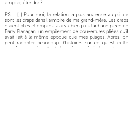
empiler, étendre ?
P.S. : [..] Pour moi, la relation la plus ancienne au pli, ce
sont les draps dans l’armoire de ma grand-mère. Les draps
étaient pliés et empilés. J’ai vu bien plus tard une pièce de
Barry Flanagan, un empilement de couvertures pliées qu’il
avait fait à la même époque que mes pliages. Après, on
peut raconter beaucoup d’histoires sur ce qu’est cette
armoire, ce pli, cette toile qui est généralement de la
grosse toile, l’importance même de l’armoire qui était
placée dans l’espace à l’entrée de l’appartement, avait la
même largeur que la porte, et faisait qu’on se glissait à
droite ou à gauche pour aller vers les pièces comme une
figure de proue. […]
C.G. : La méthode de déconstruction implique alors une
sorte d’auto-engendrement qui est simultanément une
autocritique permanente, et qui, en retour, constitue à la
fois le contexte et le contenu de la peinture. Tout cela
nous ramène à la manière singulière avec laquelle vous
déstabilisez le lieu et le temps de la peinture en sapant
constamment l’endroit où elle pourrait se refermer.