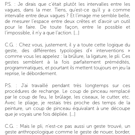
P.S. : Je dirais que c’était plutôt les intervalles entre les
vagues, dans la mer. Tiens, qu’est-ce qu’il y a comme
intervalle entre deux vagues ? Et l’image me semble belle,
de mesurer l’espace entre deux crêtes et d’avoir un outil
pour le faire. De toute façon, entre le possible et
l’impossible, il n’y a que l’action. […]
C.G. : Chez vous, justement, il y a toute cette logique du
geste, des différentes typologies d’« interventions »
comme vous les appelez : la brûlure, la ligature, le pli. Ces
gestes semblent à la fois parfaitement prémédités,
programmatiques, et pourtant ils mettent toujours en jeu la
reprise, le débordement.
P.S. : J’ai travaillé pendant très longtemps sur ces
procédures de rechange. Le coup de pinceau remplacé
par le coup de feu, le brûlage, les ciseaux, le cutter, etc.
Avec le pliage, je restais très proche des temps de la
peinture, un coup de pinceau équivalant à une découpe
que je voyais une fois dépliée. […]
C.G. : Mais le pli, n’est-ce pas aussi un geste trouvé, un
geste anthropologique comme le geste de nouer, border,