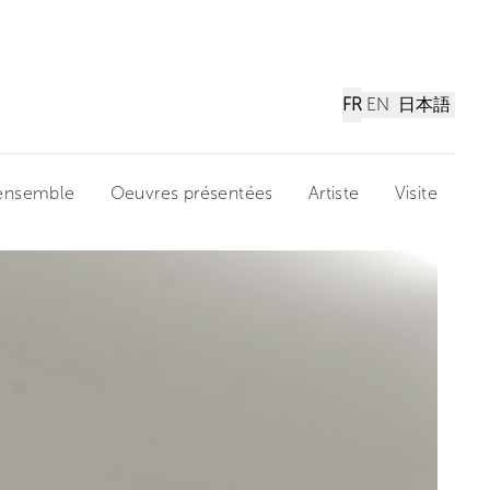
FR
EN
日本語
'ensemble
Oeuvres présentées
Artiste
Visite