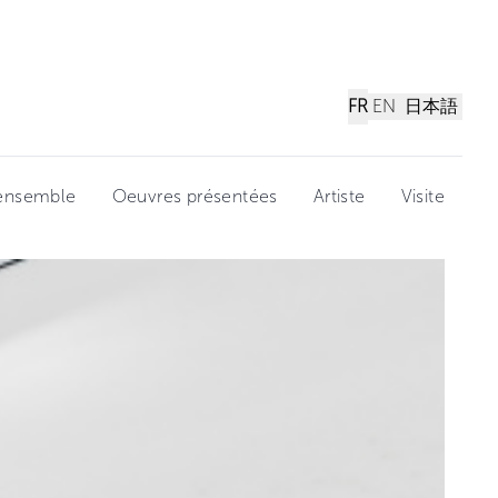
FR
EN
日本語
'ensemble
Oeuvres présentées
Artiste
Visite