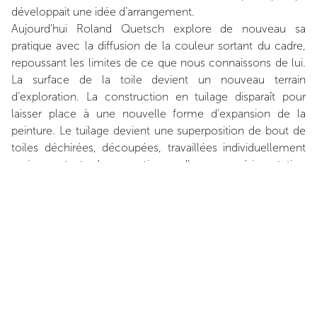
développait une idée d’arrangement.
Aujourd’hui Roland Quetsch explore de nouveau sa
pratique avec la diffusion de la couleur sortant du cadre,
repoussant les limites de ce que nous connaissons de lui.
La surface de la toile devient un nouveau terrain
d’exploration. La construction en tuilage disparaît pour
laisser place à une nouvelle forme d’expansion de la
peinture. Le tuilage devient une superposition de bout de
toiles déchirées, découpées, travaillées individuellement
mais restant les vestiges d’une expérimentation
perpétuelle de l’artiste à trouver de nouvelles formes, de
nouvelles manières de répendre la peinture en utilisant des
gestes simples dont le résultat sera parfois laisser à la
surprise d’un dénouement non maitrisé.
Avec cette exposition proposée par la galerie Ceysson &
Bénétière, Roland Quetsch nous emmène dans un voyage
à travers la couleur. Une installation monumentale en coin
d’un étendoir de tissus, tous unique, pousse le visiteur à