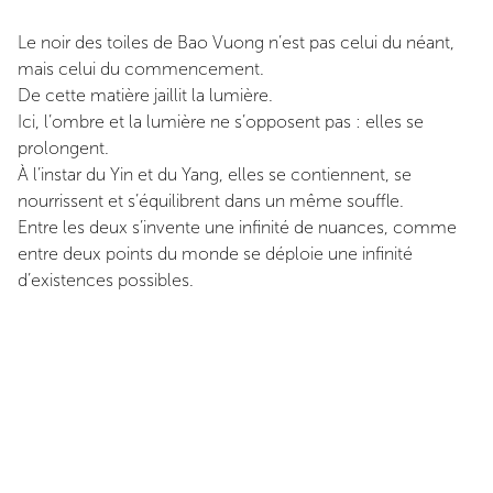
Le noir des toiles de Bao Vuong n’est pas celui du néant,
mais celui du commencement.
De cette matière jaillit la lumière.
Ici, l’ombre et la lumière ne s’opposent pas : elles se
prolongent.
À l’instar du Yin et du Yang, elles se contiennent, se
nourrissent et s’équilibrent dans un même souffle.
Entre les deux s’invente une infinité de nuances, comme
entre deux points du monde se déploie une infinité
d’existences possibles.
Dans ses tableaux, l’artiste ne cherche pas à représenter,
mais à révéler : la beauté au bord de la peur, la vie fragile
mais tenace, la persévérance des vagues à vouloir
rejoindre le rivage, et celle de l’écume qui résiste aux
derniers souffles des marées.
Son œuvre parle de ce qui relie les êtres malgré la
distance, de ce qui persiste même quand tout semble se