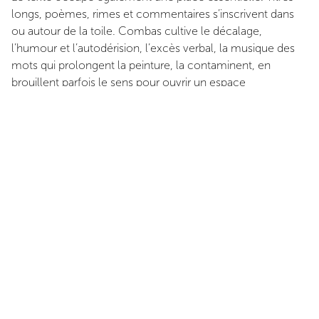
longs, poèmes, rimes et commentaires s’inscrivent dans
ou autour de la toile. Combas cultive le décalage,
l’humour et l’autodérision, l’excès verbal, la musique des
mots qui prolongent la peinture, la contaminent, en
brouillent parfois
le sens pour ouvrir un espace
d’exploration jubilatoire. Chaque toile fonctionne comme
une phrase expansive, où les corps, les motifs et les lettres
s’assemblent selon une grammaire interne. L’artiste parle
en images et ces images, répétées, transformées,
combinées, forment un vocabulaire singulier.
Le paradoxe fécond de son travail tient à cette volonté
permanente de se mesurer à l’histoire de l’art vécue
comme une légende, tout en injectant dans la peinture
l’énergie brute du quotidien et de la culture populaire.
Derrière l’apparente insolence se déploie une virtuosité
remarquable, une maîtrise de la composition qui fait de
chaque toile un espace total.