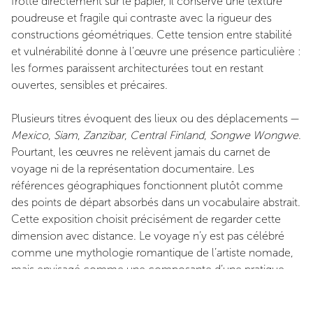
frotté directement sur le papier, il conserve une texture
poudreuse et fragile qui contraste avec la rigueur des
constructions géométriques. Cette tension entre stabilité
et vulnérabilité donne à l’œuvre une présence particulière :
les formes paraissent architecturées tout en restant
ouvertes, sensibles et précaires.
Plusieurs titres évoquent des lieux ou des déplacements —
Mexico
,
Siam
,
Zanzibar
,
Central Finland
,
Songwe Wongwe
.
Pourtant, les œuvres ne relèvent jamais du carnet de
voyage ni de la représentation documentaire. Les
références géographiques fonctionnent plutôt comme
des points de départ absorbés dans un vocabulaire abstrait.
Cette exposition choisit précisément de regarder cette
dimension avec distance. Le voyage n’y est pas célébré
comme une mythologie romantique de l’artiste nomade,
mais envisagé comme une composante d’une pratique
occidentale de la mobilité et de l’appropriation esthétique
du monde.