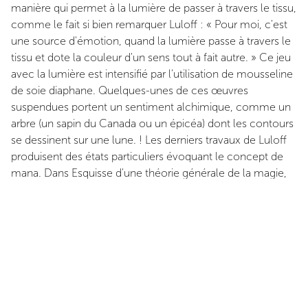
manière qui permet à la lumière de passer à travers le tissu,
comme le fait si bien remarquer Luloff : « Pour moi, c'est
une source d'émotion, quand la lumière passe à travers le
tissu et dote la couleur d'un sens tout à fait autre. » Ce jeu
avec la lumière est intensifié par l'utilisation de mousseline
de soie diaphane. Quelques-unes de ces œuvres
suspendues portent un sentiment alchimique, comme un
arbre (un sapin du Canada ou un épicéa) dont les contours
se dessinent sur une lune. ! Les derniers travaux de Luloff
produisent des états particuliers évoquant le concept de
mana. Dans Esquisse d'une théorie générale de la magie,
Marcel Mauss explique que mana est une qualité qui se
transmet, à l'instar d'une substance pouvant être « vue et
entendue » et apte à habiter les objets. Il écrit : « Mana
n'est pas simplement une force, un être, c'est encore une
action, une qualité et un état...il peut être employé pour
dire « avoir mana », « donner mana »...il est représenté
comme un corps matériel. » Cela évoque la manière dont
les tableaux de Luloff restent en dehors de la