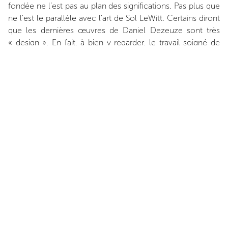
fondée ne l’est pas au plan des significations. Pas plus que
ne l’est le parallèle avec l’art de Sol LeWitt. Certains diront
que les dernières œuvres de Daniel Dezeuze sont très
« design ». En fait, à bien y regarder, le travail soigné de
l’artiste défait le fini lisse et normé qu’exige le « design ».
En cela ces œuvres s’ancrent toujours dans ce dessein
contestataire de la déconstruction qui caractérise les
années soixante.
INSTALLATION VIEWS