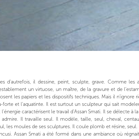
 d’autrefois, il dessine, peint, sculpte, grave. Comme les art
testablement un virtuose, un maître, de la gravure et de l’estam
nt les papiers et les dispositifs techniques. Mais il n’ignore ri
forte et l’aquatinte. Il est surtout un sculpteur qui sait modeler
l’énergie caractérisent le travail d’Assan Smati. Il se délecte à l
admire. Il travaille seul. Il modèle, taille, seul, cheval, cent
, les moules de ses sculptures. Il coule plomb et résine, seul. E
si. Assan Smati a été formé dans une ambiance où régnait l’i