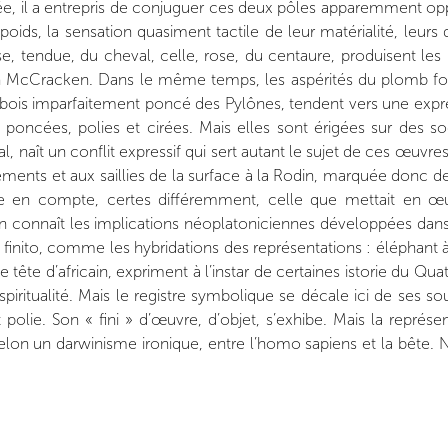
e, il a entrepris de conjuguer ces deux pôles apparemment opp
 poids, la sensation quasiment tactile de leur matérialité, leur
lisse, tendue, du cheval, celle, rose, du centaure, produisent
 McCracken. Dans le même temps, les aspérités du plomb fond
u bois imparfaitement poncé des Pylônes, tendent vers une expres
t poncées, polies et cirées. Mais elles sont érigées sur des 
 naît un conflit expressif qui sert autant le sujet de ces œuvres
ments et aux saillies de la surface à la Rodin, marquée donc de la
 en compte, certes différemment, celle que mettait en œu
en connaît les implications néoplatoniciennes développées dans l
n finito, comme les hybridations des représentations : éléphant
ête d’africain, expriment à l’instar de certaines istorie du Quat
spiritualité. Mais le registre symbolique se décale ici de ses 
olie. Son « fini » d’œuvre, d’objet, s’exhibe. Mais la représ
selon un darwinisme ironique, entre l’homo sapiens et la bête. 
arsile Ficin ni dans l’ambiance de Vittoria Colonna. Il vit dans u
renvoie à l’homme occidental ses préjugés et son histoire qui n’
alte et les subvertit. Et les transcende non par l’expression d’
teur que l’artiste a su acquérir et maîtriser. Son recours à la fi