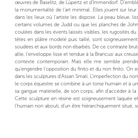
œuvres de Baselitz, de Lüpertz et d’Immendorf. D’emblé
la monumentalité de l’art minimal. Elles jouent sur leur
dans les lieux où l’artiste les dispose. La peau bleue, 
certains volumes de Judd ou que les planches de John
coulées dans les évents laissés visibles, les rugosités d
têtes en plâtre modelé puis taillé, sont soigneusemen
soudées et aux bords non ébarbés. De ce contraste brutal,
allie, l’enveloppe lisse et tendue à la Brancusi aux creuse
contexte contemporain. Mais elle me semble prendre
qu’engendre l’opposition du finito et du non finito. On 
dans les sculptures d’Assan Smati. L’imperfection du no
le corps équestre se combine à un torse humain et à une t
sa gangue matérielle, de son corps, afin d’accéder à la 
Cette sculpture en résine est soigneusement laquée et p
l’humain non abouti, d’un être hiérarchiquement situé, 
non finito. Mais Assan Smati ne vit ni dans le sillage de M
les péripéties. La tête d’africain éclaire le propos. Et 
politique parce qu’il s’ancre dans les traditions, les ex
manifestation des savoirs de peintre, de graveur, de sculp