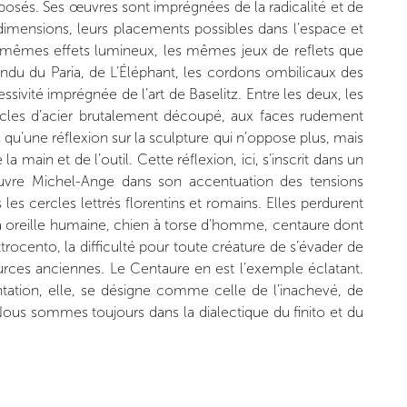
osés. Ses œuvres sont imprégnées de la radicalité et de
s dimensions, leurs placements possibles dans l’espace et
 les mêmes effets lumineux, les mêmes jeux de reflets que
u du Paria, de L’Éléphant, les cordons ombilicaux des
sivité imprégnée de l’art de Baselitz. Entre les deux, les
socles d’acier brutalement découpé, aux faces rudement
 qu’une réflexion sur la sculpture qui n’oppose plus, mais
 main et de l’outil. Cette réflexion, ici, s’inscrit dans un
vre Michel-Ange dans son accentuation des tensions
es cercles lettrés florentins et romains. Elles perdurent
 à oreille humaine, chien à torse d’homme, centaure dont
trocento, la difficulté pour toute créature de s’évader de
sources anciennes. Le Centaure en est l’exemple éclatant.
entation, elle, se désigne comme celle de l’inachevé, de
Nous sommes toujours dans la dialectique du finito et du
ne réalité dont chaque jour la presse et les médias relatent
est pas celle de tous les humains. L’art d’Assan Smati est
un message, par le dirigisme d’un récit imagé, mais par la
guration n’est pas, comme chez tant d’autres artistes de sa