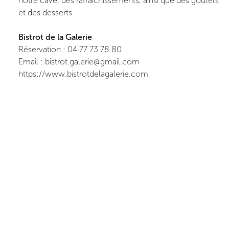
notre cave, des rafraîchissements, ainsi que des goûters
et des desserts.
Bistrot de la Galerie
Réservation : 04 77 73 78 80
Email : bistrot.galerie@gmail.com
https://www.bistrotdelagalerie.com
Parking
Un grand parking est disponible juste à côté de
l'établissement. De plus, sur demande, nous pouvons
vous ouvrir l'accès à un parking privé et sécurisé.
N'hésitez pas à nous contacter pour en savoir plus sur
cette option.
Contact
Ceysson & Bénétière
10 rue des Aciéries
42000
Saint-Étienne