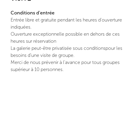
Conditions d'entrée
Entrée libre et gratuite pendant les heures d'ouverture
indiquées.
Ouverture exceptionnelle possible en dehors de ces
heures sur réservation
La galerie peut-être privatisée sous conditionspour les
besoins d'une visite de groupe.
Merci de nous prévenir à l'avance pour tous groupes
supérieur à 10 personnes.
Accessibilité
Tous les espaces de la galerie sont accessibles aux
fauteuils roulants. N'hésitez pas à nous contacter pour
plus d'information à ce sujet.
Contact
Ceysson & Bénétière