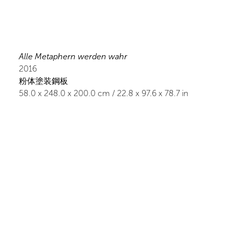
Alle Metaphern werden wahr
2016
粉体塗装鋼板
58.0
x
248.0
x 200.0
cm /
22.8
x
97.6
x 78.7
in