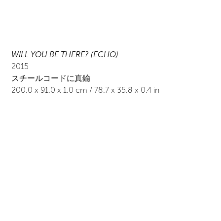
WILL YOU BE THERE? (ECHO)
2015
スチールコードに真鍮
200.0
x
91.0
x 1.0
cm /
78.7
x
35.8
x 0.4
in