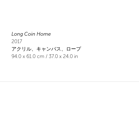
Long Coin Home
2017
アクリル、キャンバス、ロープ
94.0
x
61.0
cm /
37.0
x
24.0
in