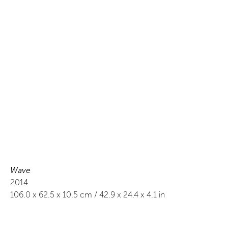
Wave
2014
106.0
x
62.5
x 10.5
cm /
42.9
x
24.4
x 4.1
in