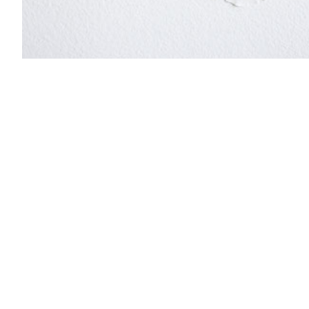
Le grand détournement
curated by Léa Chauvel-
Lévy
Paris
2019年6月27日
-
2019年8月3日