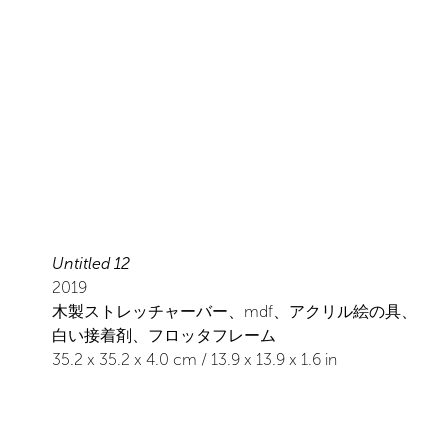
Untitled 12
2019
木製ストレッチャーバー、mdf、アクリル絵の具、
白い接着剤、フロッタフレーム
35.2
x
35.2
x 4.0
cm /
13.9
x
13.9
x 1.6
in