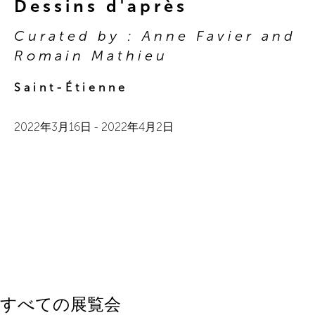
Dessins d'après
Curated by : Anne Favier and
Romain Mathieu
Saint-Étienne
2022年3月16日
-
2022年4月2日
すべての展覧会