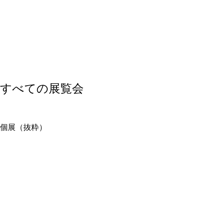
すべての展覧会
個展（抜粋）
2026年
『ガラスの心の脆さ（La fragilidad de un corazón de
cristal）』、Musée d'Art Moderne de Saint-Domingue、ドミニ
カ共和国
2022–2023年