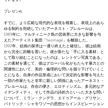
プレゼン
n.
すでに、より広範な現代的な表現を模索し、表現上のあら
ゆる制約を拒絶していたアーネスト・ブレルールは、
1989年に、マルティニーク島の芸術界に大きな影響を与
えたアーティスト集団「fwomagé」を離脱した。
1992年、絵画の探求は一通り終えたと確信し、彼は絵画
から完全に距離を置いた。彼が新たな「手に入る素材」と
して取り組むことになったのは、レントゲン写真である。
この素材を通じて、彼はグローバル化がもたらす暴力との
関連性において、美的・倫理的な問いを掘り下げていくこ
とになる。自身の作品形成において決定的な影響を与えた
一部の作家たちと非常に親しい関係にあったアーネスト・
ブレルールは、存在の儚さ、エロティシズム、多元的なア
イデンティティ、そして作品の詩的力といった大きな問い
について、ミラン・クンデラ、エドゥアール・グリサン、
パトリック・シャモワゾーの思想からインスピレーション