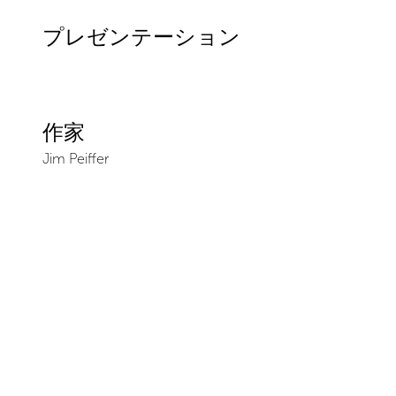
プレゼンテーション
作家
Jim Peiffer
訪問者情報
会場
Ceysson & Bénétière
Saint-Étienne
10 rue des Aciéries
42000
Saint-Étienne