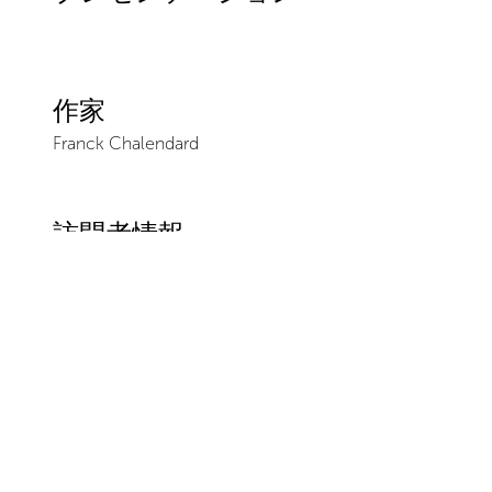
作家
Franck Chalendard
訪問者情報
会場
Ceysson & Bénétière
Panéry
Domaine de Panéry
30210
Pouzilhac
+33 7 86 94 64 47