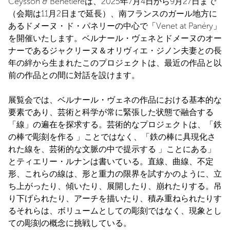
Ceysson & Bénétièreは、2025年7月4日から9月27日まで
（会期は11月2日まで延長）、南フランスのガール地方に
あるドメーヌ・ド・パネリーの中心で「Venet at Panéry」
を開催いたします。ベルナール・ヴェネとドメーヌのオー
ナーであるジャクリーヌ＆オリヴィエ・ジノン夫妻との長
年の絆から生まれたこのプロジェクトは、最近の作品と以
前の作品との間に対話を設けます。
展覧会では、ベルナール・ヴェネの作品における基本的な
要素であり、芸術と科学が常に緊張した状態で融合する
「線」の遍在を探求する。芸術的なプロジェクトは、「鉄
の棒で彫刻を作る 」ことではなく、「鉄の棒に具現化さ
れた線を、芸術的な文脈の中で提示する 」ことにある」
とティエリー・ルナンは書いている。直線、曲線、不定
形、これらの線は、形と重力の限界を試すかのように、立
ち上がったり、傾いたり、展開したり、崩れたりする。吊
り下げられたり、アーチを描いたり、積み重ねられたりす
るそれらは、ボリュームとしての彫刻ではなく、現象とし
ての彫刻の概念に挑戦している。