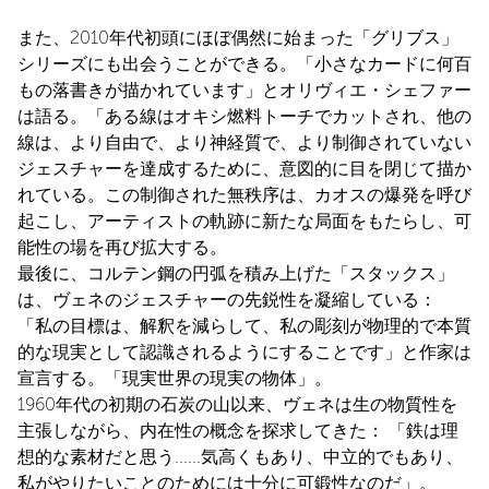
また、2010年代初頭にほぼ偶然に始まった「グリブス」
シリーズにも出会うことができる。「小さなカードに何百
もの落書きが描かれています」とオリヴィエ・シェファー
は語る。「ある線はオキシ燃料トーチでカットされ、他の
線は、より自由で、より神経質で、より制御されていない
ジェスチャーを達成するために、意図的に目を閉じて描か
れている。この制御された無秩序は、カオスの爆発を呼び
起こし、アーティストの軌跡に新たな局面をもたらし、可
能性の場を再び拡大する。
最後に、コルテン鋼の円弧を積み上げた「スタックス」
は、ヴェネのジェスチャーの先鋭性を凝縮している：
「私の目標は、解釈を減らして、私の彫刻が物理的で本質
的な現実として認識されるようにすることです」と作家は
宣言する。「現実世界の現実の物体」。
1960年代の初期の石炭の山以来、ヴェネは生の物質性を
主張しながら、内在性の概念を探求してきた： 「鉄は理
想的な素材だと思う......気高くもあり、中立的でもあり、
私がやりたいことのためには十分に可鍛性なのだ」。