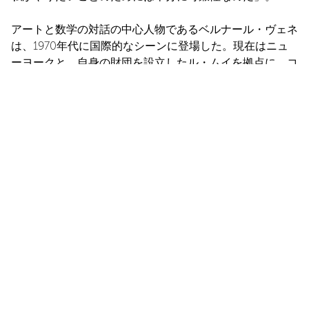
アートと数学の対話の中心人物であるベルナール・ヴェネ
は、1970年代に国際的なシーンに登場した。現在はニュ
ーヨークと、自身の財団を設立したル・ムイを拠点に、コ
ンセプチュアルな厳密さ、視覚的な力強さ、そして大胆な
形式性を兼ね備えた作品を発表し続けている。ドメーヌ・
ド・パネリーで開催されるこの展覧会は、その類まれなキ
ャリアに敬意を表するものであり、ユニークな環境の中
で、絶え間なく拡大し続ける活動の勢いを称えるものであ
る。
INSTALLATION VIEWS